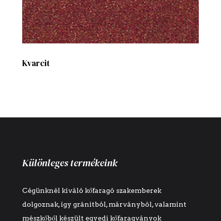
Kvarcit
Különleges termékeink
Cégünknél kiváló kőfaragó szakemberek
dolgoznak, így gránitból, márványból, valamint
mészkőből készült egyedi kőfaragványok