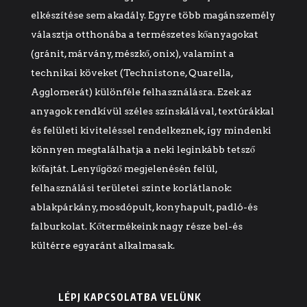
elkészítése sem akadály. Egyre több magánszemély
választja otthonába a természetes kőanyagokat
(gránit, márvány, mészkő, onix), valamint a
technikai köveket (Technistone, Quarella,
Agglomerát) különféle felhasználásra. Ezek az
anyagok rendkívül széles színskálával, textúrákkal
és felületi kiviteléssel rendelkeznek, így mindenki
könnyen megtalálhatja a neki leginkább tetsző
kőfajtát. Lenyűgöző megjelenésén felül,
felhasználási területei szinte korlátlanok:
ablakpárkány, mosdópult, konyhapult, padló-és
falburkolat. Kőtermékeink nagy része bel-és
kültérre egyaránt alkalmasak.
LÉPJ KAPCSOLATBA VELÜNK