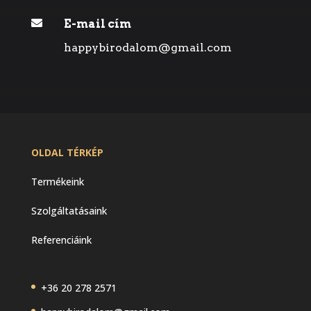

E-mail cím
happybirodalom@gmail.com
OLDAL TÉRKÉP
Termékeink
Szolgáltatásaink
Referenciáink
+36 20 278 2571