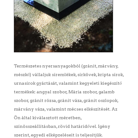
Természetes nyersanyagokból (gránit, márvány,
mészkő) vállaljuk síremlékek, sírkövek, kripta sírok,
urnasírok gyártását, valamint kegyeleti kiegészítő
termékek: angyal szobor, Mária szobor, galamb
szobor, gránit rózsa, gránit váza, gránit oszlopok,
márvány váza, valamint mécses elkészítését. Az
Ön által kiválasztott méretben,
színösszeállításban, rövid határidővel. Igény
szerint, egyedi elképzeléseit is teljesítjük.