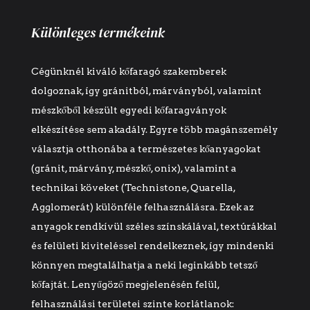
Különleges termékeink
Cégünknél kiváló kőfaragó szakemberek
dolgoznak, így gránitból, márványból, valamint
mészkőből készült egyedi kőfaragványok
elkészítése sem akadály. Egyre több magánszemély
választja otthonába a természetes kőanyagokat
(gránit, márvány, mészkő, onix), valamint a
technikai köveket (Technistone, Quarella,
Agglomerát) különféle felhasználásra. Ezek az
anyagok rendkívül széles színskálával, textúrákkal
és felületi kiviteléssel rendelkeznek, így mindenki
könnyen megtalálhatja a neki leginkább tetsző
kőfajtát. Lenyűgöző megjelenésén felül,
felhasználási területei szinte korlátlanok: