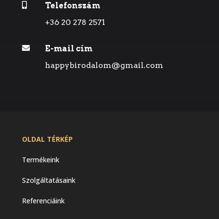

Telefonszám
+36 20 278 2571

E-mail cím
happybirodalom@gmail.com
OLDAL TÉRKÉP
Termékeink
Szolgáltatásaink
Referenciáink