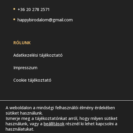
+36 20 278 2571
happybirodalom@gmail.com
RÓLUNK
Adatkezelési tájékoztató
Impresszum
Cookie tájékoztató
A weboldalon a minőségi felhasználói élmény érdekében
sütiket használunk.
Ismerje meg a tájékoztatónkat arról, hogy milyen sütiket
használunk, vagy a
beállítások
résznél ki lehet kapcsolni a
használatukat.
Minden jog fenntartva - 2023 I Happy Birodalom Kft. I