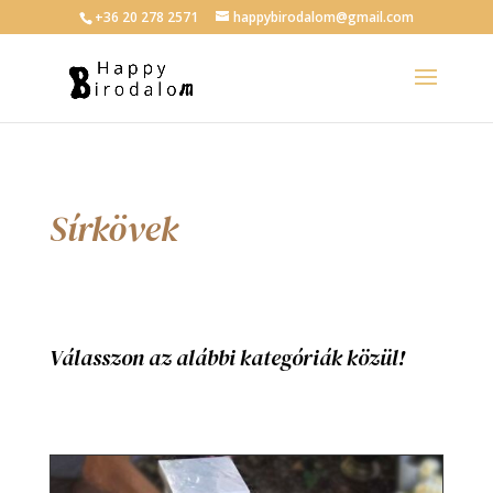
+36 20 278 2571
happybirodalom@gmail.com
Sírkövek
Válasszon az alábbi kategóriák közül!