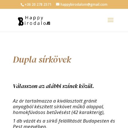
+36 20 278 2571
happybirodalom@gmail.com
Dupla sírkövek
Válasszon az alábbi színek közül.
Az ár tartalmazza a kiválasztott gránit
anyagból készített sírkövet műkő alappal,
homokfúvásos betűvésést (42 karakterig),
1 db vázát és a sírkő felállítását Budapesten és
Pest megyében.