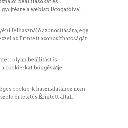
ználói beállításokat és
 gyűjtésre a weblap látogatóival
éni felhasználó azonosítására, egy
ezzel az Érintett azonosíthatóságát
ett olyan beállítást is
tt a cookie-kat böngészője
séges cookie-k használatához nem
zóló értesítés Érintett általi