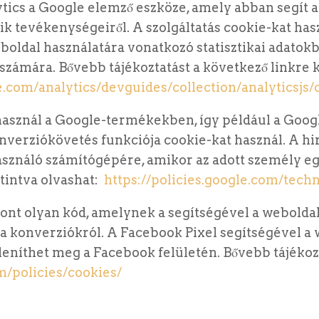
ics a Google elemző eszköze, amely abban segít a
k tevékenységeiről. A szolgáltatás cookie-kat has
eboldal használatára vonatkozó statisztikai adatok
 számára. Bővebb tájékoztatást a következő linkre 
e.com/analytics/devguides/collection/analyticsjs
használ a Google-termékekben, így például a Goog
nverziókövetés funkciója cookie-kat használ. A hi
sználó számítógépére, amikor az adott személy eg
ttintva olvashat:
https://policies.google.com/tech
nt olyan kód, amelynek a segítségével a weboldal
 a konverziókról. A Facebook Pixel segítségével a
eleníthet meg a Facebook felületén. Bővebb tájékoz
/policies/cookies/