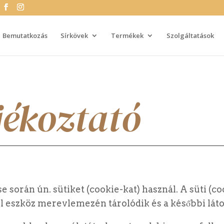
Bemutatkozás
Sírkövek
Termékek
Szolgáltatások
jékoztató
 során ún. sütiket (cookie-kat) használ. A süti (c
il eszköz merevlemezén tárolódik és a későbbi lát