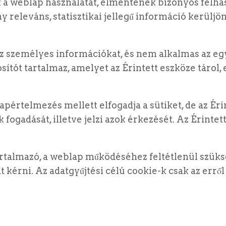
k a weblap használatát, elmentenek bizonyos felhas
eleváns, statisztikai jellegű információ kerüljön
z személyes információkat, és nem alkalmas az egy
tót tartalmaz, amelyet az Érintett eszköze tárol, 
rtelmezés mellett elfogadja a sütiket, de az Érint
k fogadását, illetve jelzi azok érkezését. Az Érinte
rtalmazó, a weblap működéséhez feltétlenül szük
 kérni. Az adatgyűjtési célú cookie-k csak az erről s