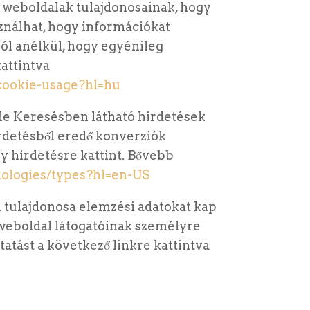
 weboldalak tulajdonosainak, hogy
ználhat, hogy információkat
ból anélkül, hogy egyénileg
kattintva
/cookie-usage?hl=hu
le Keresésben látható hirdetések
rdetésből eredő konverziók
y hirdetésre kattint. Bővebb
nologies/types?hl=en-US
 tulajdonosa elemzési adatokat kap
 weboldal látogatóinak személyre
tatást a következő linkre kattintva