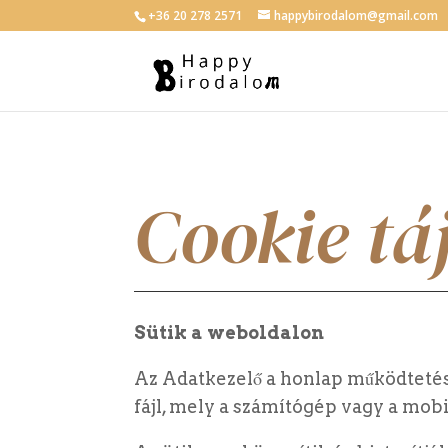
+36 20 278 2571
happybirodalom@gmail.com
Cookie tá
Sütik a weboldalon
Az Adatkezelő a honlap működtetése
fájl, mely a számítógép vagy a mob