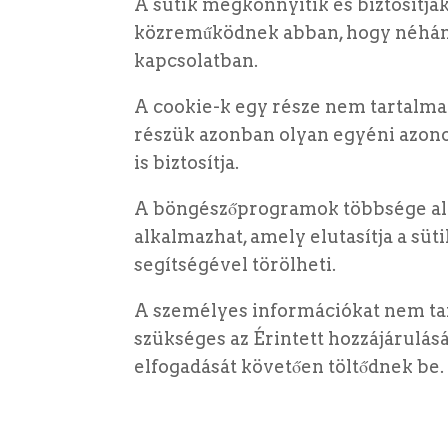
A sütik megkönnyítik és biztosítjá
közreműködnek abban, hogy néhány r
kapcsolatban.
A cookie-k egy része nem tartalma
részük azonban olyan egyéni azonosí
is biztosítja.
A böngészőprogramok többsége alapé
alkalmazhat, amely elutasítja a süti
segítségével törölheti.
A személyes információkat nem ta
szükséges az Érintett hozzájárulását
elfogadását követően töltődnek be.